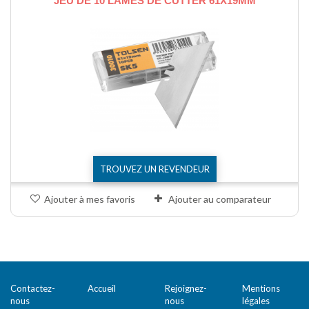
JEU DE 10 LAMES DE CUTTER 61X19MM
TROUVEZ UN REVENDEUR
Ajouter à mes favoris
Ajouter au comparateur
Comparer (
0
)
Contactez-
Accueil
Rejoignez-
Mentions
nous
nous
légales