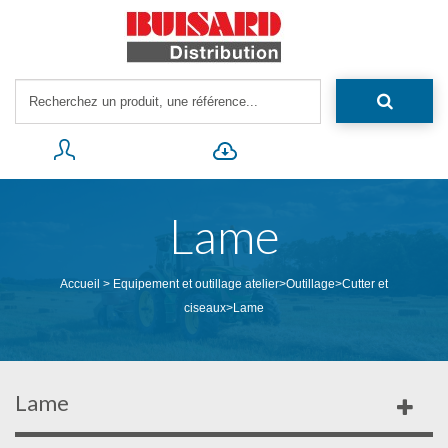
Lame
Accueil
>
Equipement et outillage atelier
>
Outillage
>
Cutter et
ciseaux
>
Lame
Lame