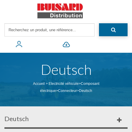
Deutsch
Accueil
>
Electricité véhicule
>
Composant
électrique
>
Connecteur
>
Deutsch
Deutsch