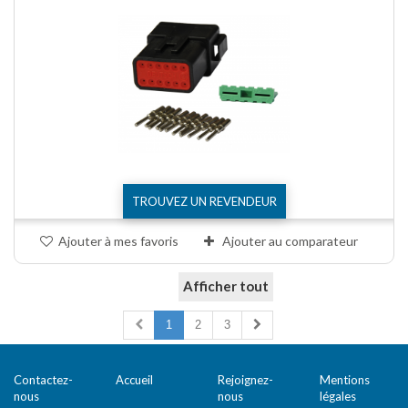
TROUVEZ UN REVENDEUR
Ajouter à mes favoris
Ajouter au comparateur
Afficher tout
Comparer (
0
)
1
2
3
Contactez-
Accueil
Rejoignez-
Mentions
nous
nous
légales