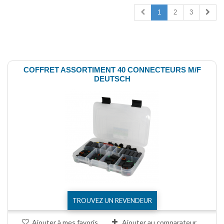
1
2
3
Comparer (
0
)
COFFRET ASSORTIMENT 40 CONNECTEURS M/F
DEUTSCH
TROUVEZ UN REVENDEUR
Ajouter à mes favoris
Ajouter au comparateur