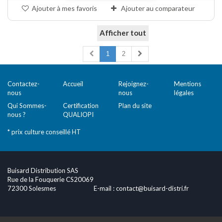
Ajouter à mes favoris
Ajouter au comparateur
Afficher tout
Comparer (
0
)
1
2
Contactez-
Accueil
Rejoignez-
Mentions
nous
nous
légales
Qui Sommes-
Certification
Plan du site
nous ?
QUALIOPI
* prix culture conseillé HT
Buisard Distribution SAS
Rue de la Fouquerie CS20069
72300 Solesmes
E-mail :
contact@buisard-distri.fr