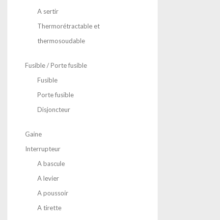
A sertir
Thermorétractable et
thermosoudable
Fusible / Porte fusible
Fusible
Porte fusible
Disjoncteur
Gaine
Interrupteur
A bascule
A levier
A poussoir
A tirette