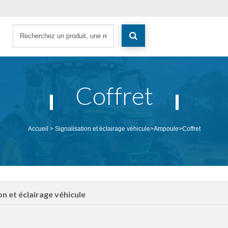
Coffret
Accueil
>
Signalisation et éclairage véhicule
>
Ampoule
>
Coffret
on et éclairage véhicule