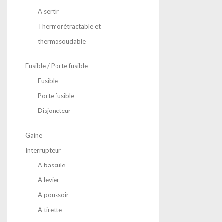
A sertir
Thermorétractable et
thermosoudable
Fusible / Porte fusible
Fusible
Porte fusible
Disjoncteur
Gaine
Interrupteur
A bascule
A levier
A poussoir
A tirette