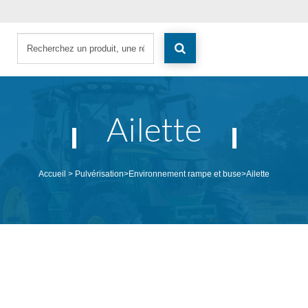
Ailette
Accueil
>
Pulvérisation
>
Environnement rampe et buse
>
Ailette