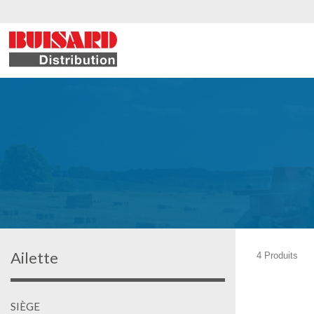
Ailette
4 Produits
SIÈGE