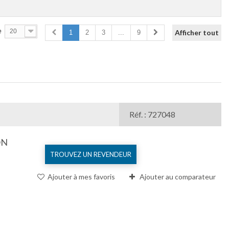
e
20
Afficher tout
1
2
3
...
9
Comparer (
0
)
Réf. : 727048
ON
TROUVEZ UN REVENDEUR
Ajouter à mes favoris
Ajouter au comparateur