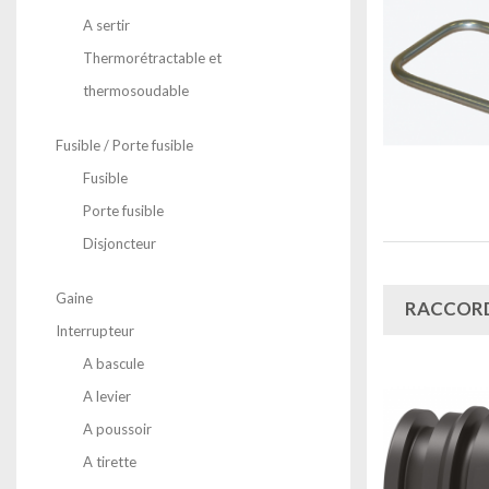
A sertir
Thermorétractable et
thermosoudable
Fusible / Porte fusible
Fusible
Porte fusible
Disjoncteur
Gaine
RACCORD
Interrupteur
A bascule
A levier
A poussoir
A tirette