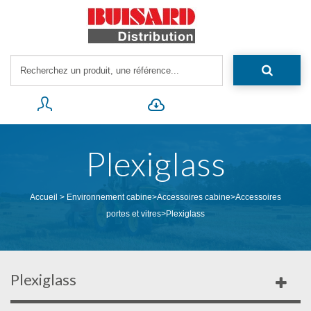
Plexiglass
Accueil
>
Environnement cabine
>
Accessoires cabine
>
Accessoires
portes et vitres
>
Plexiglass
Plexiglass