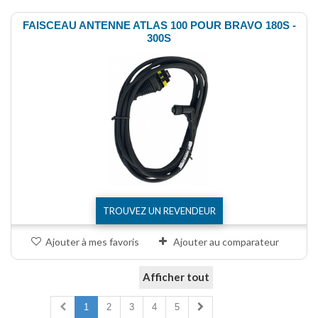
FAISCEAU ANTENNE ATLAS 100 POUR BRAVO 180S -
300S
TROUVEZ UN REVENDEUR
Ajouter à mes favoris
Ajouter au comparateur
Afficher tout
Comparer (
0
)
1
2
3
4
5