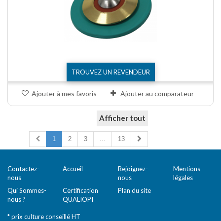
TROUVEZ UN REVENDEUR
Ajouter à mes favoris
Ajouter au comparateur
Afficher tout
Comparer (
0
)
1
2
3
...
13
Contactez-
Accueil
Rejoignez-
Mentions
nous
nous
légales
Qui Sommes-
Certification
Plan du site
nous ?
QUALIOPI
* prix culture conseillé HT