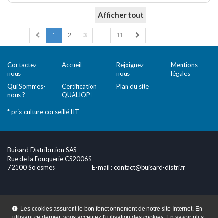
Afficher tout
Comparer (
0
)
1
2
3
...
11
Contactez-
Accueil
Rejoignez-
Mentions
nous
nous
légales
Qui Sommes-
Certification
Plan du site
nous ?
QUALIOPI
* prix culture conseillé HT
Buisard Distribution SAS
Rue de la Fouquerie CS20069
72300 Solesmes
E-mail :
contact@buisard-distri.fr
Les cookies assurent le bon fonctionnement de notre site Internet. En
utilisant ce dernier, vous acceptez l'utilisation des cookies.
En savoir plus