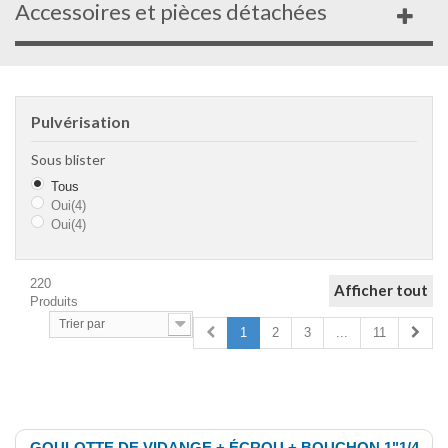
Accessoires et pièces détachées
Pulvérisation
Sous blister
Tous
Oui
(4)
Oui
(4)
220
Afficher tout
Produits
Trier par
1
2
3
...
11
Comparer (
0
)
GOULOTTE DE VIDANGE + ÉCROU + BOUCHON 1"1/4