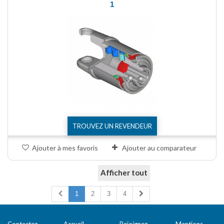
1
TROUVEZ UN REVENDEUR
Ajouter à mes favoris
Ajouter au comparateur
Afficher tout
Comparer (
0
)
1
2
3
4
Contactez-
Accueil
Rejoignez-
Mentions