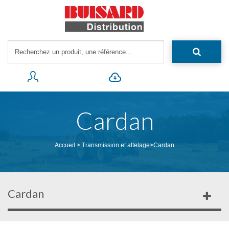
Cardan
Accueil
>
Transmission et attelage
>
Cardan
Cardan