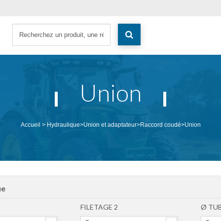
Union
Accueil
>
Hydraulique
>
Union et adaptateur
>
Raccord coudé
>
Union
ue
FILETAGE 2
Ø TUB