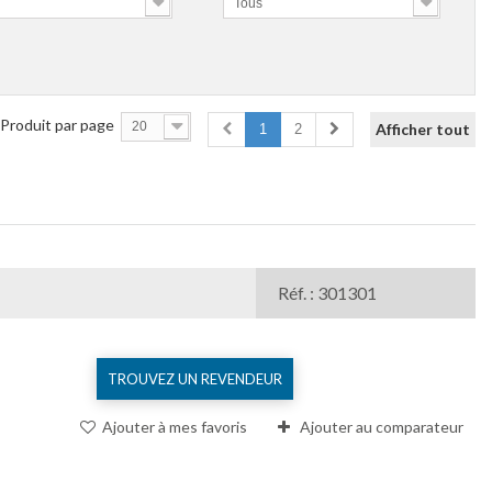
Tous
Produit par page
20
Afficher tout
1
2
Comparer (
0
)
Réf. : 301301
TROUVEZ UN REVENDEUR
Ajouter à mes favoris
Ajouter au comparateur