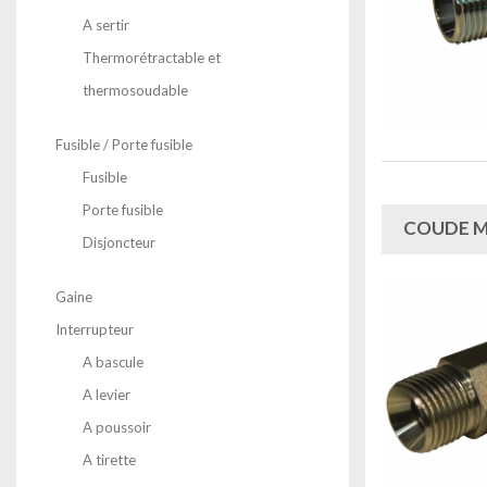
A sertir
Thermorétractable et
thermosoudable
Fusible / Porte fusible
Fusible
Porte fusible
COUDE M
Disjoncteur
Gaine
Interrupteur
A bascule
A levier
A poussoir
A tirette