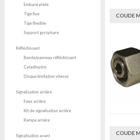
Embase plate
Tige fixe
COUDE MÂ
Tige flexible
Support gyrophare
Réfléchissant
Bande/panneau réfléchissant
Catadioptre
Disque limitation vitesse
Signalisation arrière
Feux arrière
Kit de signalisation arrière
Rampe arrière
COUDE MÂ
Signalisation avant