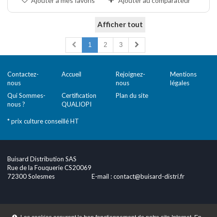
Ajouter à mes favoris
Ajouter au comparateur
Afficher tout
Comparer (
0
)
1
2
3
Contactez-
Accueil
Rejoignez-
Mentions
nous
nous
légales
Qui Sommes-
Certification
Plan du site
nous ?
QUALIOPI
* prix culture conseillé HT
Buisard Distribution SAS
Rue de la Fouquerie CS20069
72300 Solesmes
E-mail :
contact@buisard-distri.fr