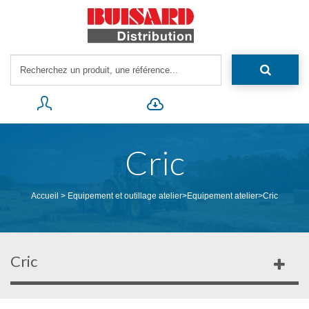
Cric
Accueil
>
Equipement et outillage atelier
>
Equipement atelier
>
Cric
Cric