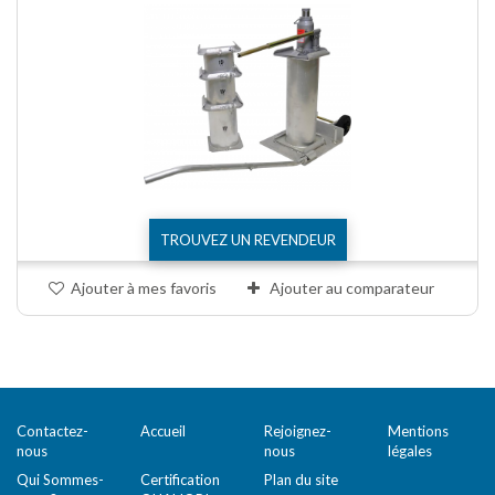
TROUVEZ UN REVENDEUR
Ajouter à mes favoris
Ajouter au comparateur
Comparer (
0
)
Contactez-
Accueil
Rejoignez-
Mentions
nous
nous
légales
Qui Sommes-
Certification
Plan du site