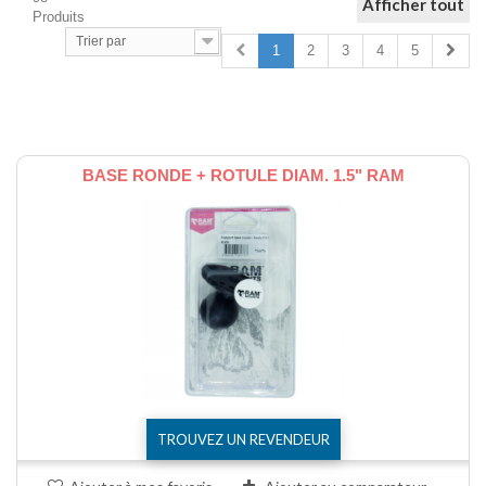
Afficher tout
Produits
Trier par
1
2
3
4
5
Comparer (
0
)
BASE RONDE + ROTULE DIAM. 1.5" RAM
TROUVEZ UN REVENDEUR