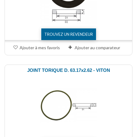
TROUVEZ UN REVENDEUR
Ajouter à mes favoris
Ajouter au comparateur
JOINT TORIQUE D. 63.17x2.62 - VITON