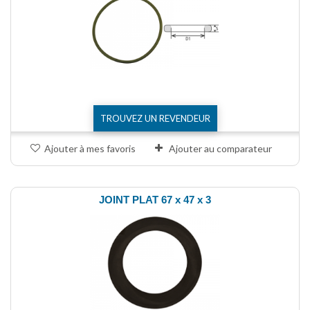
TROUVEZ UN REVENDEUR
Ajouter à mes favoris
Ajouter au comparateur
JOINT PLAT 67 x 47 x 3