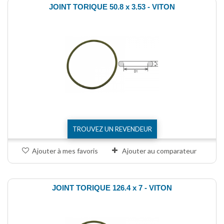
JOINT TORIQUE 50.8 x 3.53 - VITON
TROUVEZ UN REVENDEUR
Ajouter à mes favoris
Ajouter au comparateur
JOINT TORIQUE 126.4 x 7 - VITON