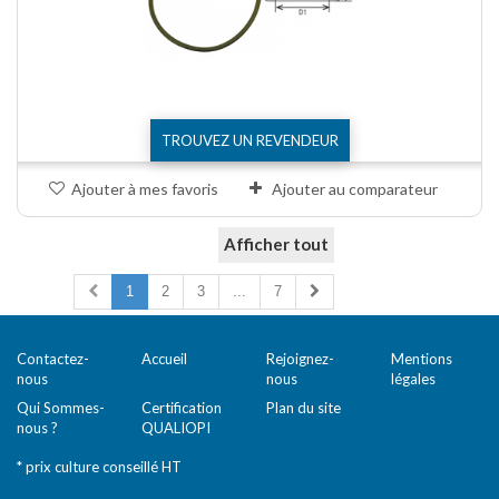
TROUVEZ UN REVENDEUR
Ajouter à mes favoris
Ajouter au comparateur
Afficher tout
Comparer (
0
)
1
2
3
...
7
Contactez-
Accueil
Rejoignez-
Mentions
nous
nous
légales
Qui Sommes-
Certification
Plan du site
nous ?
QUALIOPI
* prix culture conseillé HT