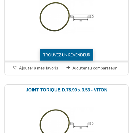
TROUVEZ UN REVENDEUR
Ajouter à mes favoris
Ajouter au comparateur
JOINT TORIQUE D.78.90 x 3.53 - VITON