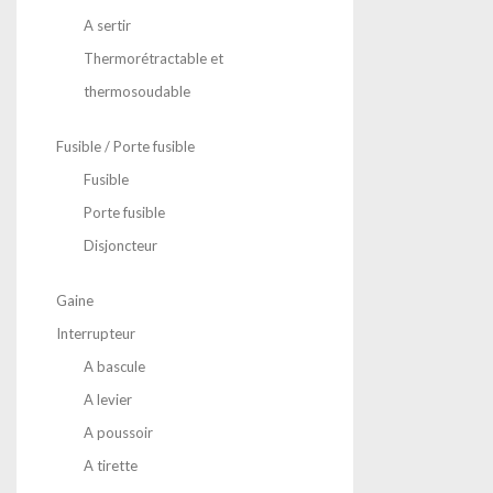
A sertir
Thermorétractable et
thermosoudable
Fusible / Porte fusible
Fusible
Porte fusible
Disjoncteur
Gaine
Interrupteur
A bascule
A levier
A poussoir
A tirette