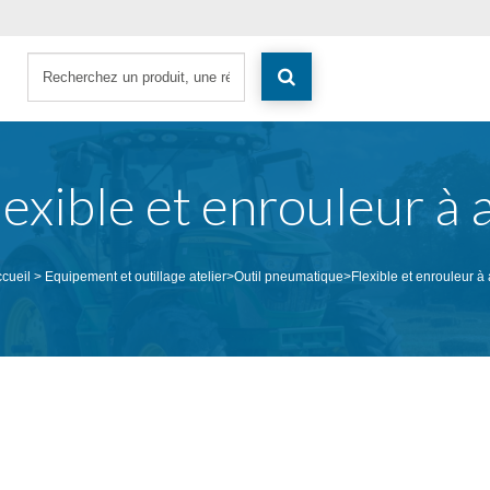
lexible et enrouleur à a
cueil
>
Equipement et outillage atelier
>
Outil pneumatique
>
Flexible et enrouleur à 