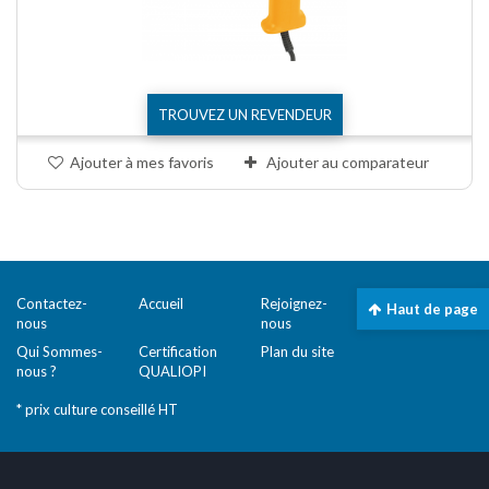
TROUVEZ UN REVENDEUR
Ajouter à mes favoris
Ajouter au comparateur
Comparer (
0
)
Contactez-
Accueil
Rejoignez-
Mentions
Haut de page
nous
nous
légales
Qui Sommes-
Certification
Plan du site
nous ?
QUALIOPI
* prix culture conseillé HT