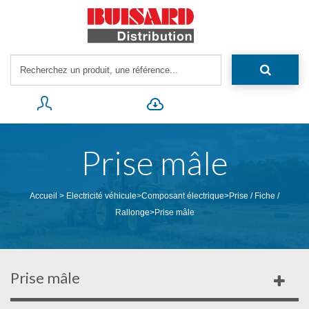
Prise mâle
Accueil
>
Electricité véhicule
>
Composant électrique
>
Prise / Fiche /
Rallonge
>
Prise mâle
Prise mâle