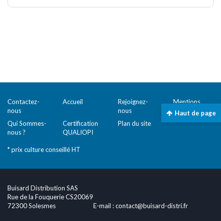
Comparer (
0
)
Contactez-
Accueil
Rejoignez-
Mentions
nous
nous
légales
Haut de page
Qui Sommes-
Certification
Plan du site
nous ?
QUALIOPI
* prix culture conseillé HT
Buisard Distribution SAS
Rue de la Fouquerie CS20069
72300 Solesmes
E-mail :
contact@buisard-distri.fr