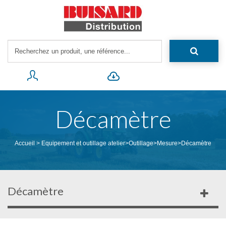
Décamètre
Accueil
>
Equipement et outillage atelier
>
Outillage
>
Mesure
>
Décamètre
Décamètre