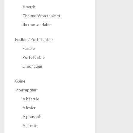
A sertir
Thermorétractable et
thermosoudable
Fusible / Porte fusible
Fusible
Porte fusible
Disjoncteur
Gaine
Interrupteur
A bascule
A levier
A poussoir
A tirette