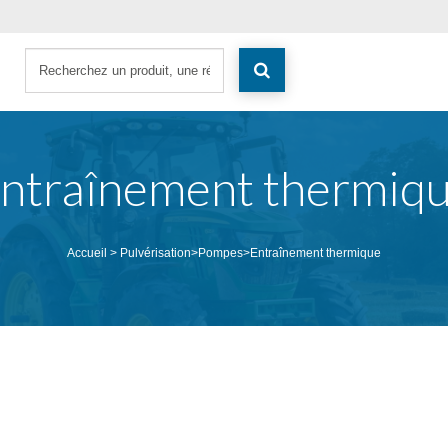
ntraînement thermiq
Accueil
>
Pulvérisation
>
Pompes
>
Entraînement thermique