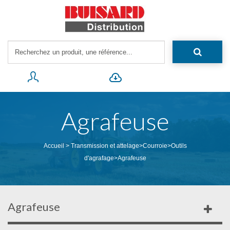
Agrafeuse
Accueil
>
Transmission et attelage
>
Courroie
>
Outils
d'agrafage
>
Agrafeuse
Agrafeuse