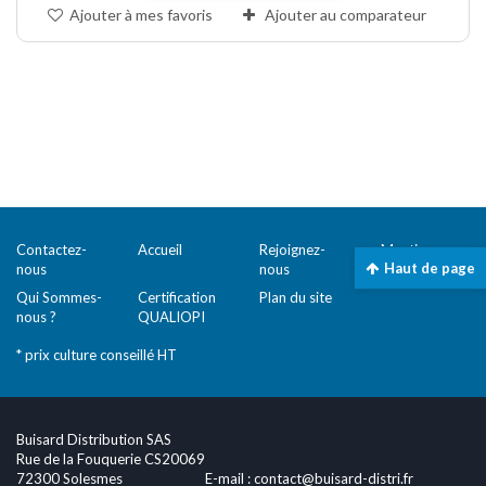
Ajouter à mes favoris
Ajouter au comparateur
Comparer (
0
)
Contactez-
Accueil
Rejoignez-
Mentions
Haut de page
nous
nous
légales
Qui Sommes-
Certification
Plan du site
nous ?
QUALIOPI
* prix culture conseillé HT
Buisard Distribution SAS
Rue de la Fouquerie CS20069
72300 Solesmes
E-mail :
contact@buisard-distri.fr