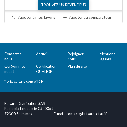
TROUVEZ UN REVENDEUR
Ajouter à mes favoris
Ajouter au comparateur
Comparer (
0
)
Contactez-
Accueil
Rejoignez-
Mentions
nous
nous
légales
Qui Sommes-
Certification
Plan du site
nous ?
QUALIOPI
* prix culture conseillé HT
Buisard Distribution SAS
Rue de la Fouquerie CS20069
72300 Solesmes
E-mail :
contact@buisard-distri.fr