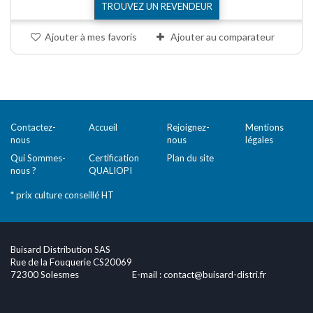
TROUVEZ UN REVENDEUR
Ajouter à mes favoris
Ajouter au comparateur
Comparer (
0
)
Contactez-
Accueil
Rejoignez-
Mentions
nous
nous
légales
Qui Sommes-
Certification
Plan du site
nous ?
QUALIOPI
* prix culture conseillé HT
Buisard Distribution SAS
Rue de la Fouquerie CS20069
72300 Solesmes
E-mail :
contact@buisard-distri.fr