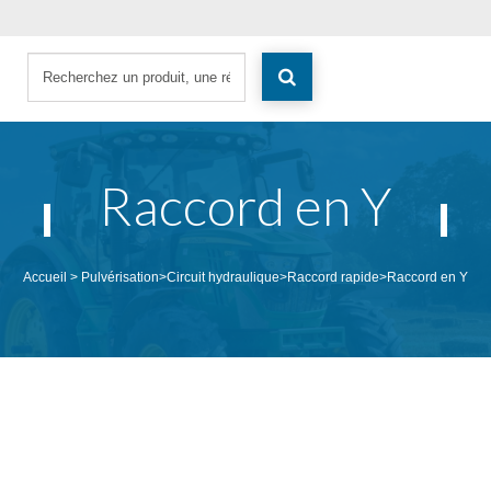
Raccord en Y
Accueil
>
Pulvérisation
>
Circuit hydraulique
>
Raccord rapide
>
Raccord en Y