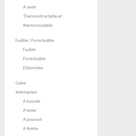
A sertir
Thermorétractable et
thermosoudable
Fusible / Porte fusible
Fusible
Porte fusible
Disjoncteur
Gaine
Interrupteur
A bascule
A levier
A poussoir
A tirette