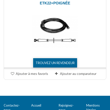
ETK22+POIGNÉE
TROUVEZ UN REVENDEUR
Ajouter à mes favoris
Ajouter au comparateur
Comparer (
0
)
Contactez-
Accueil
Rejoignez-
Mentions
nous
nous
légales