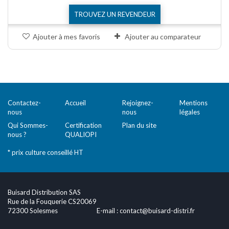
TROUVEZ UN REVENDEUR
Ajouter à mes favoris
Ajouter au comparateur
Comparer (
0
)
Contactez-
Accueil
Rejoignez-
Mentions
nous
nous
légales
Qui Sommes-
Certification
Plan du site
nous ?
QUALIOPI
* prix culture conseillé HT
Buisard Distribution SAS
Rue de la Fouquerie CS20069
72300 Solesmes
E-mail :
contact@buisard-distri.fr