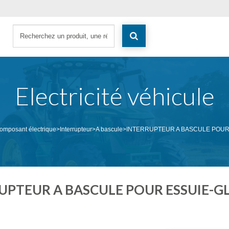
Electricité véhicule
omposant électrique
>
Interrupteur
>
A bascule
>
INTERRUPTEUR A BASCULE POUR 
UPTEUR A BASCULE POUR ESSUIE-GLA