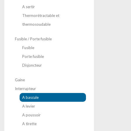
A sertir
Thermorétractable et
thermosoudable
Fusible / Porte fusible
Fusible
Porte fusible
Disjoncteur
Gaine
Interrupteur
A bascule
A levier
A poussoir
A tirette