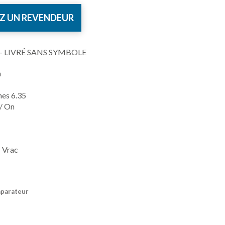
Z UN REVENDEUR
V - LIVRÉ SANS SYMBOLE
n
hes 6.35
 / On
 Vrac
mparateur