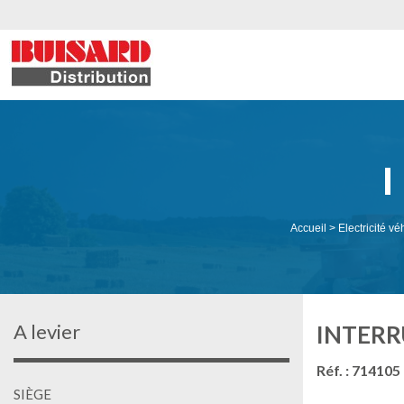
Accueil
>
Electricité vé
A levier
INTERR
Réf. : 714105
SIÈGE