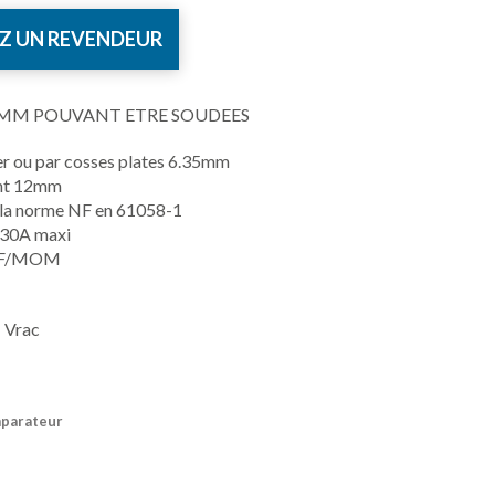
Z UN REVENDEUR
5MM POUVANT ETRE SOUDEES
r ou par cosses plates 6.35mm
nt 12mm
la norme NF en 61058-1
 30A maxi
OFF/MOM
 Vrac
mparateur