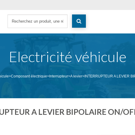
Electricité véhicule
hicule
>
Composant électrique
>
Interrupteur
>
A levier
>
INTERRUPTEUR A LEVIER B
UPTEUR A LEVIER BIPOLAIRE ON/O