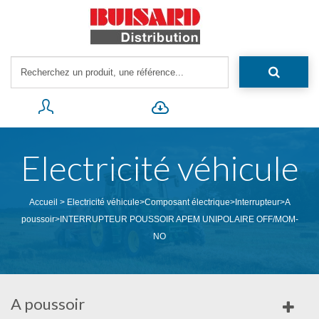
Electricité véhicule
Accueil
>
Electricité véhicule
>
Composant électrique
>
Interrupteur
>
A
poussoir
>
INTERRUPTEUR POUSSOIR APEM UNIPOLAIRE OFF/MOM-
NO
A poussoir