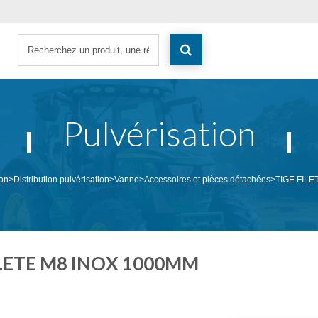
Pulvérisation
ion
>
Distribution pulvérisation
>
Vanne
>
Accessoires et pièces détachées
>
TIGE FILE
ILETE M8 INOX 1000MM