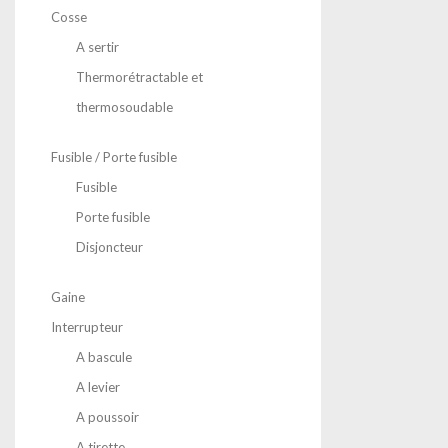
Cosse
A sertir
Thermorétractable et
thermosoudable
Fusible / Porte fusible
Fusible
Porte fusible
Disjoncteur
Gaine
Interrupteur
A bascule
A levier
A poussoir
A tirette