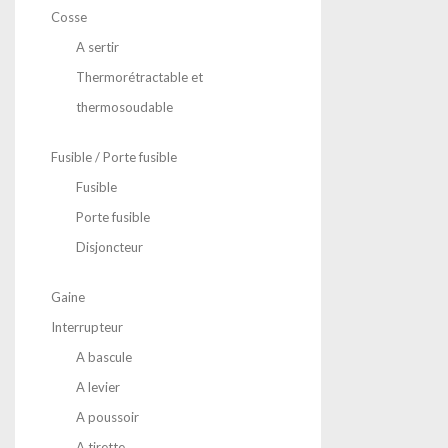
Cosse
A sertir
Thermorétractable et
thermosoudable
Fusible / Porte fusible
Fusible
Porte fusible
Disjoncteur
Gaine
Interrupteur
A bascule
A levier
A poussoir
A tirette