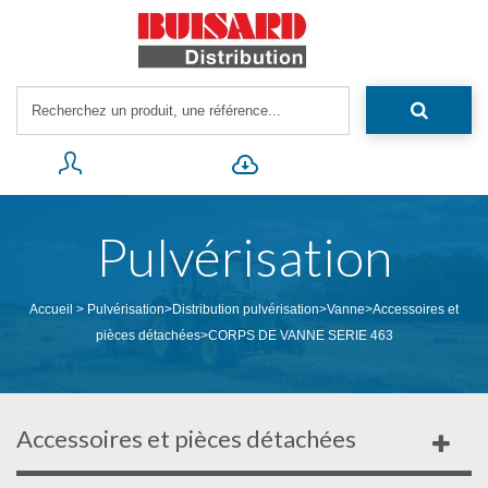
Pulvérisation
Accueil
>
Pulvérisation
>
Distribution pulvérisation
>
Vanne
>
Accessoires et
pièces détachées
>
CORPS DE VANNE SERIE 463
Accessoires et pièces détachées