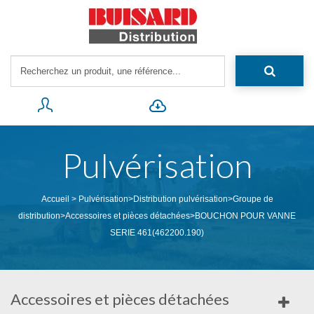
Pulvérisation
Accueil
>
Pulvérisation
>
Distribution pulvérisation
>
Groupe de
distribution
>
Accessoires et pièces détachées
>
BOUCHON POUR VANNE
SERIE 461(462200.190)
Accessoires et pièces détachées