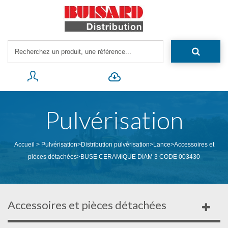
Pulvérisation
Accueil
>
Pulvérisation
>
Distribution pulvérisation
>
Lance
>
Accessoires et
pièces détachées
>
BUSE CERAMIQUE DIAM 3 CODE 003430
Accessoires et pièces détachées