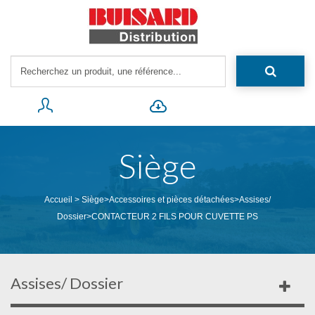
Siège
Accueil
>
Siège
>
Accessoires et pièces détachées
>
Assises/
Dossier
>
CONTACTEUR 2 FILS POUR CUVETTE PS
Assises/ Dossier