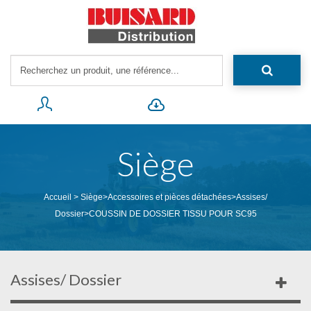
Siège
Accueil
>
Siège
>
Accessoires et pièces détachées
>
Assises/
Dossier
>
COUSSIN DE DOSSIER TISSU POUR SC95
Assises/ Dossier