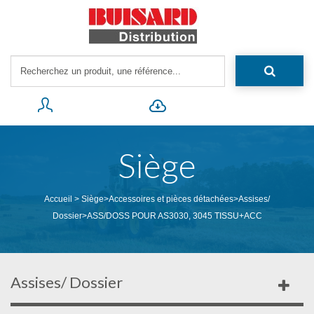
Siège
Accueil
>
Siège
>
Accessoires et pièces détachées
>
Assises/
Dossier
>
ASS/DOSS POUR AS3030, 3045 TISSU+ACC
Assises/ Dossier