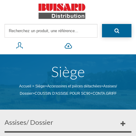
Siège
Accueil
>
Siège
>
Accessoires et pièces détachées
>
Assises/
Dossier
>
COUSSIN D'ASSISE POUR SC90+CONTA.GRIFF
Assises/ Dossier