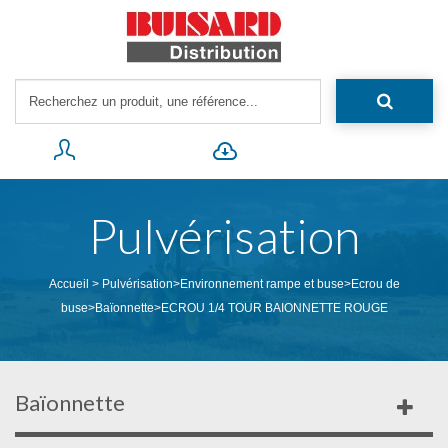
Pulvérisation
Accueil
>
Pulvérisation
>
Environnement rampe et buse
>
Ecrou de
buse
>
Baïonnette
>
ECROU 1/4 TOUR BAIONNETTE ROUGE
Baïonnette