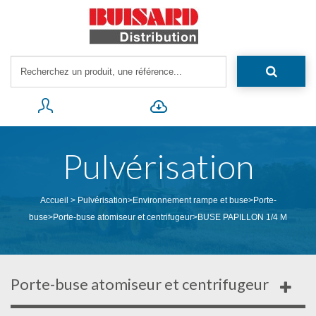
Pulvérisation
Accueil
>
Pulvérisation
>
Environnement rampe et buse
>
Porte-
buse
>
Porte-buse atomiseur et centrifugeur
>
BUSE PAPILLON 1/4 M
Porte-buse atomiseur et centrifugeur