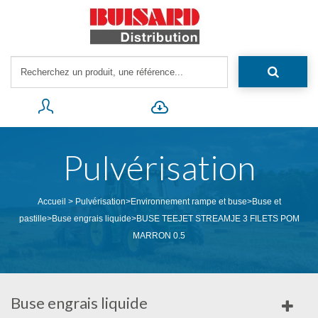
Pulvérisation
Accueil
>
Pulvérisation
>
Environnement rampe et buse
>
Buse et
pastille
>
Buse engrais liquide
>
BUSE TEEJET STREAMJE 3 FILETS POM
MARRON 0.5
Buse engrais liquide