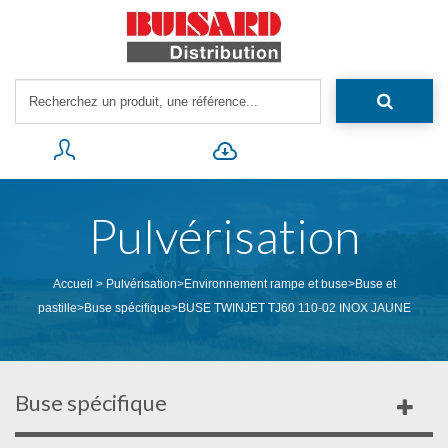
Pulvérisation
Accueil
>
Pulvérisation
>
Environnement rampe et buse
>
Buse et
pastille
>
Buse spécifique
>
BUSE TWINJET TJ60 110-02 INOX JAUNE
Buse spécifique