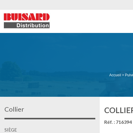
Accueil
>
Pulv
Collier
COLLIE
Réf. : 716394
SIÈGE