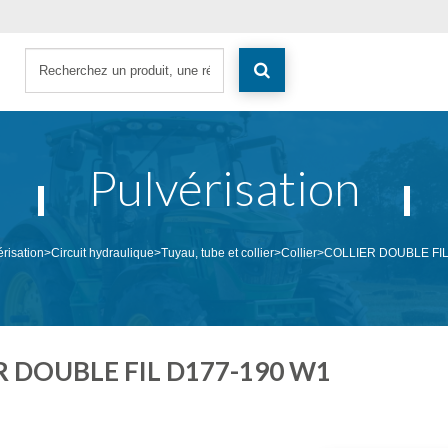
Pulvérisation
érisation
>
Circuit hydraulique
>
Tuyau, tube et collier
>
Collier
>
COLLIER DOUBLE FIL
R DOUBLE FIL D177-190 W1