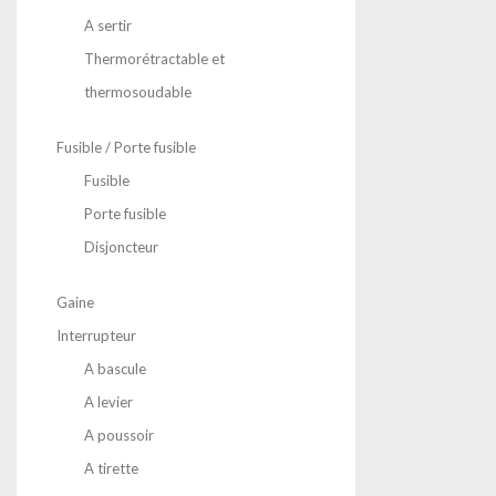
A sertir
Thermorétractable et
thermosoudable
Fusible / Porte fusible
Fusible
Porte fusible
Disjoncteur
Gaine
Interrupteur
A bascule
A levier
A poussoir
A tirette