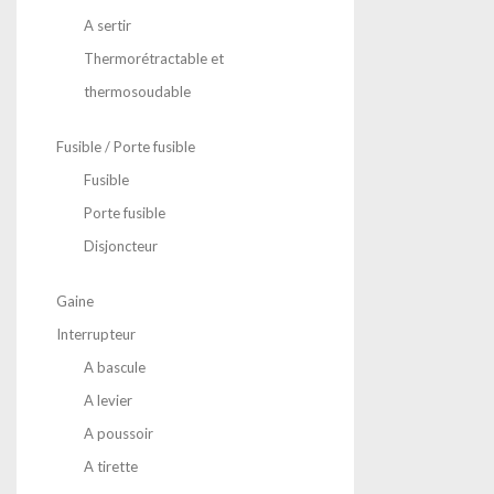
A sertir
Thermorétractable et
thermosoudable
Fusible / Porte fusible
Fusible
Porte fusible
Disjoncteur
Gaine
Interrupteur
A bascule
A levier
A poussoir
A tirette