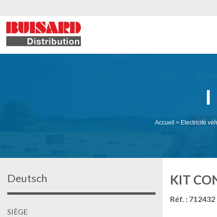
Accueil
>
Electricité vé
Deutsch
KIT CO
Réf. : 712432
SIÈGE