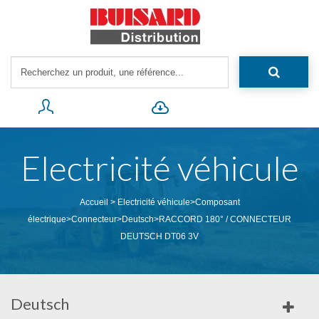
Electricité véhicule
Accueil
>
Electricité véhicule
>
Composant
électrique
>
Connecteur
>
Deutsch
>
RACCORD 180° / CONNECTEUR
DEUTSCH DT06 3V
Deutsch