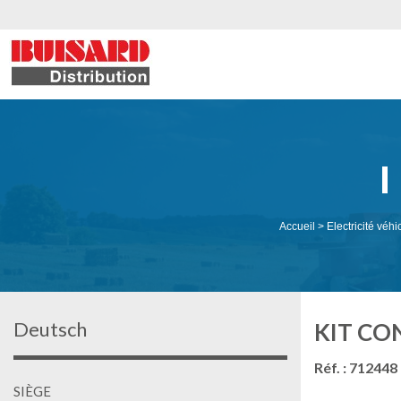
Accueil
>
Electricité véhi
Deutsch
KIT CO
Réf. : 712448
SIÈGE