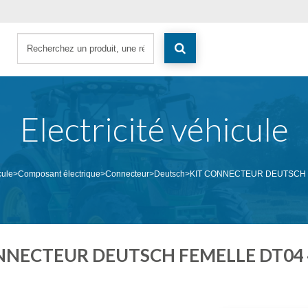
Electricité véhicule
cule
>
Composant électrique
>
Connecteur
>
Deutsch
>
KIT CONNECTEUR DEUTSCH F
NNECTEUR DEUTSCH FEMELLE DT04 