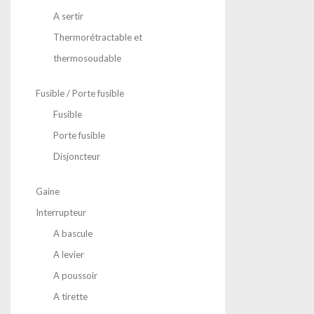
A sertir
Thermorétractable et
thermosoudable
Fusible / Porte fusible
Fusible
Porte fusible
Disjoncteur
Gaine
Interrupteur
A bascule
A levier
A poussoir
A tirette