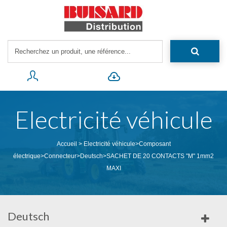
Electricité véhicule
Accueil
>
Electricité véhicule
>
Composant
électrique
>
Connecteur
>
Deutsch
>
SACHET DE 20 CONTACTS "M" 1mm2
MAXI
Deutsch