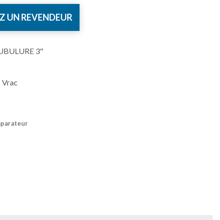
Z UN REVENDEUR
UBULURE 3"
 Vrac
mparateur