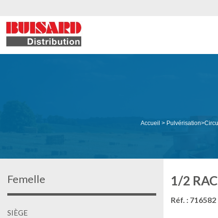
Accueil
>
Pulvérisation
>
Circu
Femelle
1/2 RA
Réf. : 716582
SIÈGE