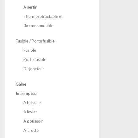
A sertir
Thermorétractable et
thermosoudable
Fusible / Porte fusible
Fusible
Porte fusible
Disjoncteur
Gaine
Interrupteur
A bascule
A levier
A poussoir
A tirette