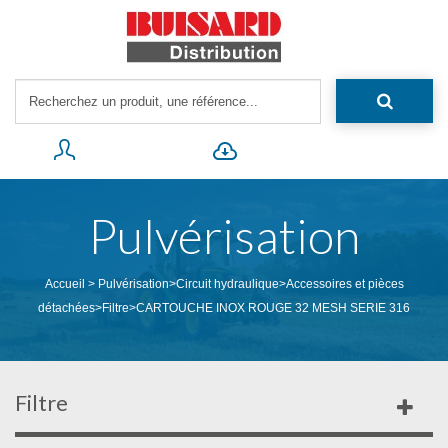
Pulvérisation
Accueil
>
Pulvérisation
>
Circuit hydraulique
>
Accessoires et pièces
détachées
>
Filtre
>
CARTOUCHE INOX ROUGE 32 MESH SERIE 316
Filtre